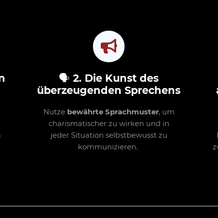
n
🗣
2. Die Kunst des
überzeugenden Sprechens
Nutze
bewährte Sprachmuster
, um
n
charismatischer zu wirken und in
m
jeder Situation selbstbewusst zu
kommunizieren.
z