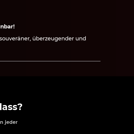
rnbar!
n souveräner, überzeugender und
lass?
n jeder