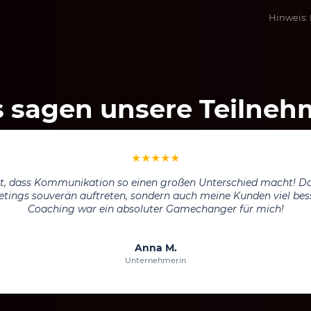
Hinweis: 
 sagen unsere Teilneh
★
★
★
★
★
e Rhetorik-Kurse gemacht, aber keiner hat mir so klare, direkt 
Andreas zeigt, worauf es wirklich ankommt, und seine Methoden 
Absolute Empfehlung!
Markus K.
Führungskraft