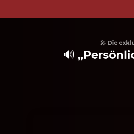
🎤
Die exkl
🔊
„Persönli