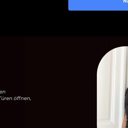
N
hen
Türen öffnen,