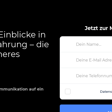
Jetzt zur
Einblicke in
ahrung – die
👤
heres
📧
📞
ommunikation auf ein
Ich habe die
Datens